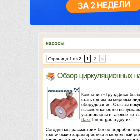
насосы
Страница 1 из 2
1
2
»
Обзор циркуляционных на
Компания «Грундфос» была о
стать одним из мировых лид
оборудования. Отзывы покуп
высоком качестве выпускае
установлены в газовых котл
Baxi
, Immergas и других.
Сегодня мы рассмотрим более подробно цир
технические характеристики и модельный ря
теплоносителя этой марки и подведем итоги