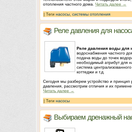
отопления частного дома.
Читать далее
→
|
Теги
насосы
,
системы отопления
Реле давления для насоса
Реле давления воды для 
водоснабжения частного дом
подача воды до точек водор
необходимый атрибут для на
система централизованного
коттеджи и т.д.
Сегодня мы разберем устройство и принцип р
давления, рассмотрим отличия и их применен
Читать далее
→
|
Теги
насосы
Выбираем дренажный нас