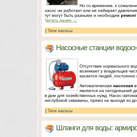
Но со временем, к сожален
насос не работает или не набирает давление
тут могут быть разными и необходим
ремонт
Читать далее
→
|
Теги
насосы
Насосные станции водос
Отсутствие нормального вод
возникает у владельцев час
касается людей, постоянно
Автоматическая
насосная 
является на сегодняшний д
в дом для хозяйственных нужд. Насос-автома
неглубокой скважины, прямо не выходя из до
|
Теги
насосы
Шланги для воды: армир