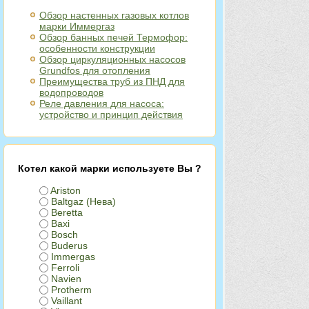
Обзор настенных газовых котлов
марки Иммергаз
Обзор банных печей Термофор:
особенности конструкции
Обзор циркуляционных насосов
Grundfos для отопления
Преимущества труб из ПНД для
водопроводов
Реле давления для насоса:
устройство и принцип действия
Котел какой марки используете Вы ?
Ariston
Baltgaz (Нева)
Beretta
Baxi
Bosch
Buderus
Immergas
Ferroli
Navien
Protherm
Vaillant