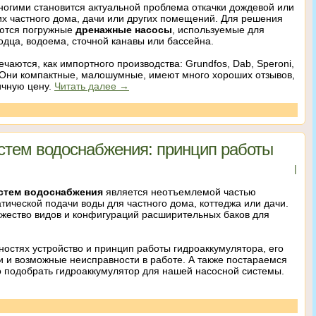
ногими становится актуальной проблема откачки дождевой или
их частного дома, дачи или других помещений. Для решения
яются погружные
дренажные насосы
, используемые для
лодца, водоема, сточной канавы или бассейна.
чаются, как импортного производства: Grundfos, Dab, Speroni,
. Они компактные, малошумные, имеют много хороших отзывов,
ичную цену.
Читать далее
→
стем водоснабжения: принцип работы
|
стем водоснабжения
является неотъемлемой частью
ической подачи воды для частного дома, коттеджа или дачи.
жество видов и конфигураций расширительных баков для
остях устройство и принцип работы гидроаккумулятора, его
и и возможные неисправности в работе. А также постараемся
но подобрать гидроаккумулятор для нашей насосной системы.