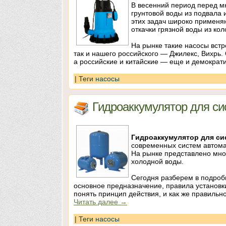
В весенний период перед м
грунтовой воды из подвала 
этих задач широко примен
откачки грязной воды из ко
На рынке такие насосы встре
так и нашего российского — Джилекс, Вихрь
а российские и китайские — еще и демократ
|
Теги
насосы
Гидроаккумулятор для си
Гидроаккумулятор для си
современных систем автомат
На рынке представлено мно
холодной воды.
Сегодня разберем в подробн
основное предназначение, правила установк
понять принцип действия, и как же правиль
Читать далее
→
|
Теги
насосы