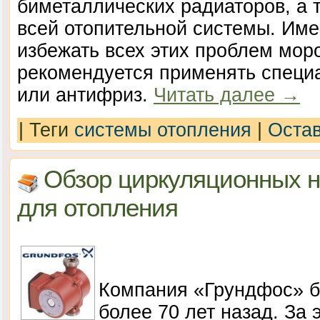
биметаллических радиаторов, а т
всей отопительной системы. Име
избежать всех этих проблем мор
рекомендуется применять специ
или антифриз.
Читать далее
→
|
Теги
системы отопления
|
Остав
Обзор циркуляционных н
для отопления
Компания «Грундфос» б
более 70 лет назад. За 