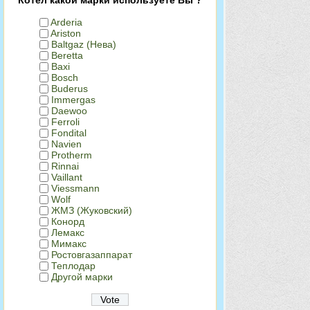
Arderia
Ariston
Baltgaz (Нева)
Beretta
Baxi
Bosch
Buderus
Immergas
Daewoo
Ferroli
Fondital
Navien
Protherm
Rinnai
Vaillant
Viessmann
Wolf
ЖМЗ (Жуковский)
Конорд
Лемакс
Мимакс
Ростовгазаппарат
Теплодар
Другой марки