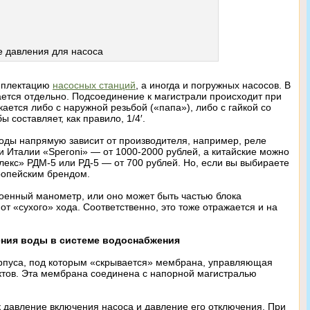
е давления для насоса
омплектацию
насосных станций
, а иногда и погружных насосов. В
ается отдельно. Подсоединение к магистрали происходит при
ется либо с наружной резьбой («папа»), либо с гайкой со
 составляет, как правило, 1/4′.
воды напрямую зависит от производителя, например, реле
и Италии «Speroni» — от 1000-2000 рублей, а китайские можно
илекс» РДМ-5 или РД-5 — от 700 рублей. Но, если вы выбираете
вропейским брендом.
роенный манометр, или оно может быть частью блока
от «сухого» хода. Соответственно, это тоже отражается и на
ения воды в системе водоснабжения
орпуса, под которым «скрывается» мембрана, управляющая
ктов. Эта мембрана соединена с напорной магистралью
к давление включения насоса и давление его отключения. При