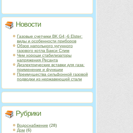
Новости
Газовые счетчики BK G4;-6 Elster:
виды и особенности приборов
Обзор напольного чугунного
газового котла Бакси Слим
Чем хороши стабилизаторы
напряжения Ресанта
Диэлектрические вставки для газа:
применение и функции
Преимущества сильфонной газовой
подводки из нержавеющей стали
Рубрики
Водоснабжение
(28)
Дом
(6)