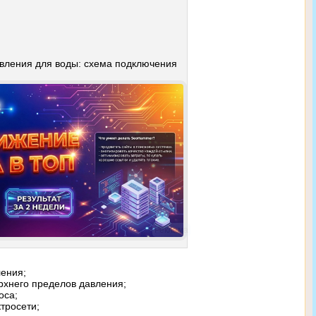
авления для воды: схема подключения
Реклама
ления;
рхнего пределов давления;
оса;
тросети;