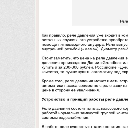
Рел
Как правило, реле давления уже входит в к
остальных случаях, это устройство приобрет
помощи пятивыводного штуцера. Реле выпуска
внутренней резьбой («мама»). Диаметр резьбы
Стоит заметить, что цена на реле давления 
давления производства Дании «Grundfos» ил
купить и за 200-300 рублей. Российские «Дж
качество, то лучше купить автоматику под е
Кроме того, реле давления может иметь вст
автоматики насоса совместно с реле защиты 
цене в сторону ее увеличения.
Устройство и принцип работы реле давл
Реле давления состоит из пластмассового к
работой нормально замкнутой группой конта
системы водоснабжения.
В работе реле существуют такие понятия, ка