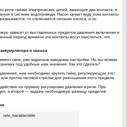
то реле связки электрических цепей, имеющее два контакта, и
ния в системе водопровода. Насос качает воду пока контакты
 размыкаются, то отключается питание насоса, и он
рямую зависит от выставленных пределов давления включения и
нный период времени эти контакты могут окислиться, что
аккумулятора и насоса
имеет свои, уже заданные заводские настройки. Но мы можем
ханизма под удобные нам значения. Как это сделать?
 давления, нам необходимо крутить гайку, регулирующую этот
) или против часовой стрелки для уменьшения этого предела.
здействие на пружину регулировки давления в реле. При
ел, а второй — задаем необходимую разницу пределов
ия